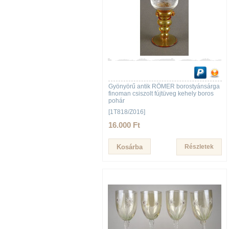
Gyönyörű antik RÖMER borostyánsárga
finoman csiszolt fújtüveg kehely boros
pohár
[1T818/Z016]
16.000 Ft
Részletek