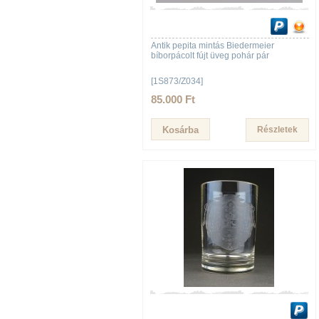
Antik pepita mintás Biedermeier
bíborpácolt fújt üveg pohár pár
[1S873/Z034]
85.000 Ft
Részletek