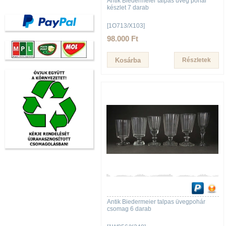
Antik Biedermeier talpas üveg pohár
készlet 7 darab
[1O713/X103]
98.000 Ft
Részletek
Antik Biedermeier talpas üvegpohár
csomag 6 darab