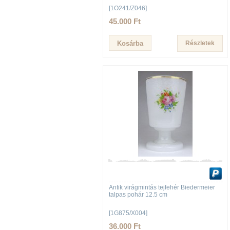
[1O241/Z046]
45.000 Ft
Részletek
Antik virágmintás tejfehér Biedermeier
talpas pohár 12.5 cm
[1G875/X004]
36.000 Ft