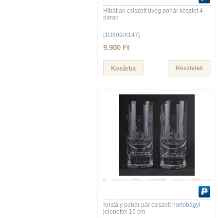
Hibátlan csiszolt üveg pohár készlet 4
darab
[1U809/X147]
9.900 Ft
Részletek
Kristály pohár pár csiszolt hortobágyi
jelenettel 15 cm