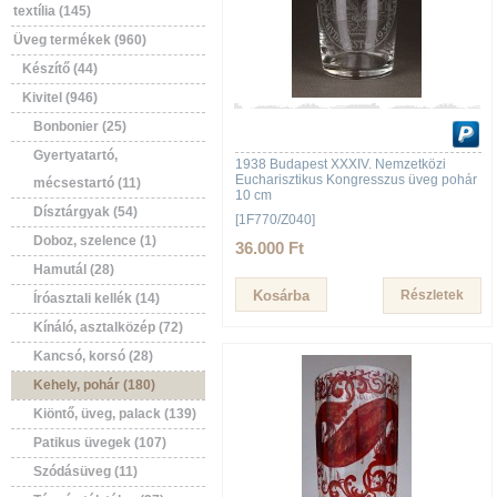
textília (145)
Üveg termékek (960)
Készítő (44)
Kivitel (946)
Bonbonier (25)
Gyertyatartó,
1938 Budapest XXXIV. Nemzetközi
Eucharisztikus Kongresszus üveg pohár
mécsestartó (11)
10 cm
Dísztárgyak (54)
[1F770/Z040]
Doboz, szelence (1)
36.000 Ft
Hamutál (28)
Részletek
Íróasztali kellék (14)
Kínáló, asztalközép (72)
Kancsó, korsó (28)
Kehely, pohár (180)
Kiöntő, üveg, palack (139)
Patikus üvegek (107)
Szódásüveg (11)