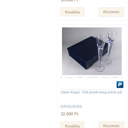
Részletek
Oskar Kogoj : Fújt jelzett üveg pohár pár
[1R291/X292]
32.000 Ft
Részletek