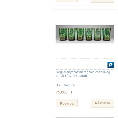
Régi aranyozott méregzöld cseh üveg
pohár készlet 6 darab
[1P858/Z009]
75.000 Ft
Részletek