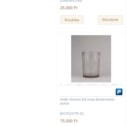
[1W856/X248]
25.000 Ft
Részletek
Antik címeres fújt üveg Biedermeier
pohár
[0A762/VTR-G]
75.000 Ft