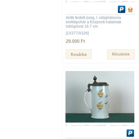
Antik festett üveg, I. világháborús
emlékpohár a Központi hatalmak
lobógóival 16.7 cm
[1X377/X326]
29.000 Ft
Részletek