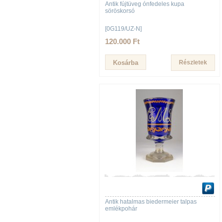
Antik fújtüveg ónfedeles kupa
söröskorsó
[0G119/UZ-N]
120.000 Ft
Részletek
Antik hatalmas biedermeier talpas
emlékpohár