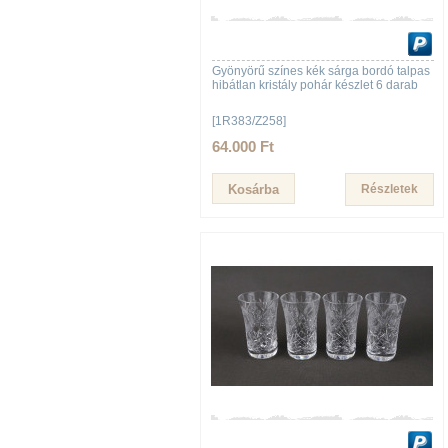
Gyönyörű színes kék sárga bordó talpas
hibátlan kristály pohár készlet 6 darab
[1R383/Z258]
64.000 Ft
Részletek