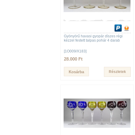
Gyönyörű havasi gyopár díszes régi
kézzel festett talpas pohár 4 darab
[1O009/X183]
28.000 Ft
Részletek