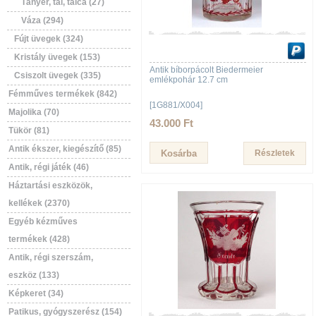
Tányér, tál, tálca (27)
Váza (294)
Fújt üvegek (324)
Kristály üvegek (153)
Antik bíborpácolt Biedermeier
Csiszolt üvegek (335)
emlékpohár 12.7 cm
Fémműves termékek (842)
[1G881/X004]
Majolika (70)
43.000 Ft
Tükör (81)
Antik ékszer, kiegészítő (85)
Részletek
Antik, régi játék (46)
Háztartási eszközök,
kellékek (2370)
Egyéb kézműves
termékek (428)
Antik, régi szerszám,
eszköz (133)
Képkeret (34)
Patikus, gyógyszerész (154)