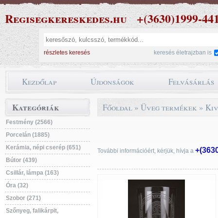
Regisegkereskedes.hu
+(3630)1999-44
részletes keresés
keresés életrajzban is
Kezdőlap
Újdonságok
Felvásárlás
Kategóriák
Főoldal
»
Üveg termékek
»
Kiv
Festmény (2566)
Porcelán (1885)
Kerámia, népi cserép (651)
+(363
További információért, kérjük, hívja a
Bútor (439)
Csillár, lámpa (163)
Óra (32)
Szobor (271)
Szőnyeg, falikárpit,