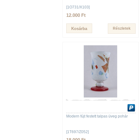
[1O731/X103]
12.000 Ft
Részletek
Modern fújt festett talpas üveg pohár
[1T697/Z052]
18.000 Ft