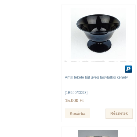
Antik fekete fújt üveg fagylaltos kehely
[1B950/X093]
15.000 Ft
Részletek