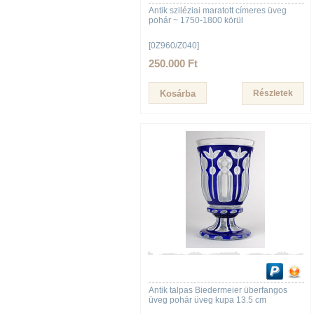
Antik sziléziai maratott címeres üveg
pohár ~ 1750-1800 körül
[0Z960/Z040]
250.000 Ft
Részletek
Antik talpas Biedermeier überfangos
üveg pohár üveg kupa 13.5 cm