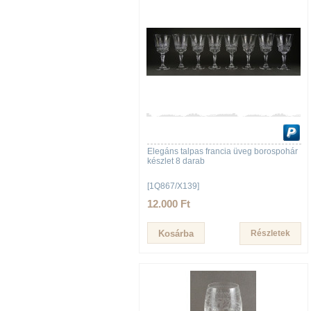
Elegáns talpas francia üveg borospohár
készlet 8 darab
[1Q867/X139]
12.000 Ft
Részletek