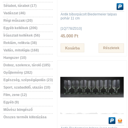
Sétabot, túrabot (17)
Vadászat (46)
Antik bíborpácolt Biedermeier talpas
pohár 11 cm
Régi műszaki (20)
Egyéb kellékek (206)
[1Q778/Z010]
Íróasztali kellékek (56)
45.000 Ft
Reklám, relikvia (38)
Részletek
Vallás, mitológia (168)
Hangszer (10)
Doboz, szelence, tároló (185)
Gyűjtemény (282)
Egészség, szépségápolás (23)
Sport, szabadidő, utazás (10)
Film, zene (12)
Egyéb (9)
Művész böngésző
Összes termék kilistázása