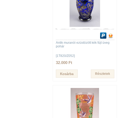
Antik muranói ezüstözött kék fújt üveg
pohár
[1T820/Z052]
32.000 Ft
Részletek