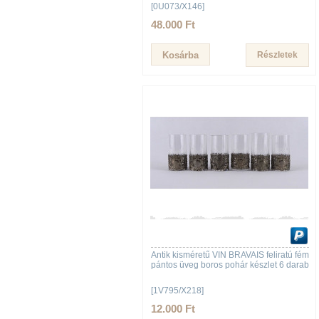
[0U073/X146]
48.000 Ft
Részletek
Antik kisméretű VIN BRAVAIS feliratú fém
pántos üveg boros pohár készlet 6 darab
[1V795/X218]
12.000 Ft