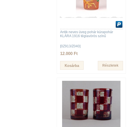
Antik neves üveg pohár kúrapohár
KLÁRA 1916 téglavörös színű
[0Z913/Z040]
12.000 Ft
Részletek