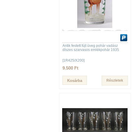
Antik festett fújt üveg pohár vadász
díszes szarvasos emlékpohár 1935
[1R425/X200]
9.500 Ft
Részletek