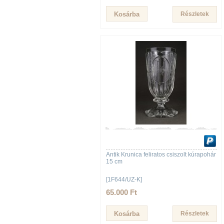
Részletek
Antik Krunica feliratos csiszolt kúrapohár
15 cm
[1F644/UZ-K]
65.000 Ft
Részletek