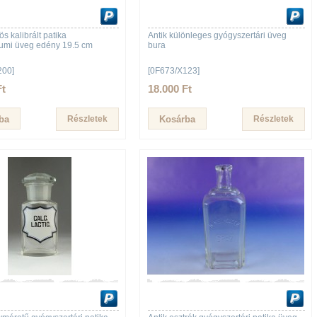
ös kalibrált patika
Antik különleges gyógyszertári üveg
iumi üveg edény 19.5 cm
bura
200]
[0F673/X123]
Ft
18.000 Ft
Részletek
Részletek