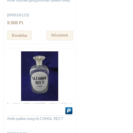
Antik osztrák gyógyszertári patika üveg
[0F663/X123]
9.500 Ft
Részletek
Antik patika üveg ALCOHOL RECT