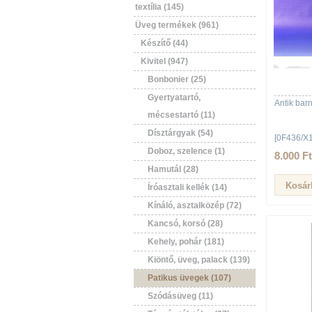
textília (145)
Üveg termékek (961)
Készítő (44)
Kivitel (947)
Bonbonier (25)
Gyertyatartó,
Antik bar
mécsestartó (11)
Dísztárgyak (54)
[0F436/X1
Doboz, szelence (1)
8.000 Ft
Hamutál (28)
Íróasztali kellék (14)
Kínáló, asztalközép (72)
Kancsó, korsó (28)
Kehely, pohár (181)
Kiöntő, üveg, palack (139)
Patikus üvegek (107)
Szódásüveg (11)