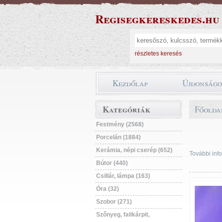
Regisegkereskedes.hu
részletes keresés
Kezdőlap
Újdonság
Kategóriák
Főolda
Festmény (2568)
Porcelán (1884)
Kerámia, népi cserép (652)
További info
Bútor (440)
Csillár, lámpa (163)
Óra (32)
Szobor (271)
Szőnyeg, falikárpit,