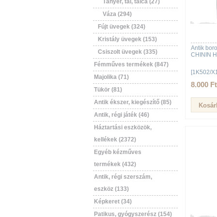
Tányér, tál, tálca (27)
Váza (294)
Fújt üvegek (324)
Kristály üvegek (153)
Antik bor
Csiszolt üvegek (335)
CHININ 
Fémműves termékek (847)
[1K502/X
Majolika (71)
8.000 Ft
Tükör (81)
Antik ékszer, kiegészítő (85)
Antik, régi játék (46)
Háztartási eszközök,
kellékek (2372)
Egyéb kézműves
termékek (432)
Antik, régi szerszám,
eszköz (133)
Képkeret (34)
Patikus, gyógyszerész (154)