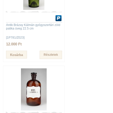
Antik Brázay Kálmán gyógyszertári zöld
patika üveg 22.5 cm
[1P781/Z023]
12.000 Ft
Részletek