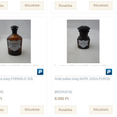
Részletek
Részletek
tika üveg FORMALD SOL
Antik patika üveg NATR. DISULFUROS.
N]
[8625/UZ-N]
Ft
8.000 Ft
Részletek
Részletek