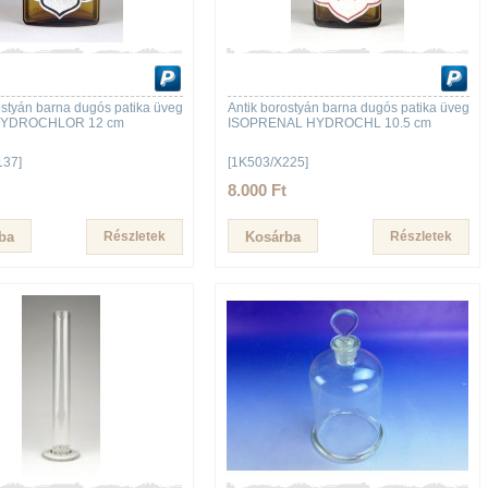
ostyán barna dugós patika üveg
Antik borostyán barna dugós patika üveg
HYDROCHLOR 12 cm
ISOPRENAL HYDROCHL 10.5 cm
137]
[1K503/X225]
8.000 Ft
Részletek
Részletek