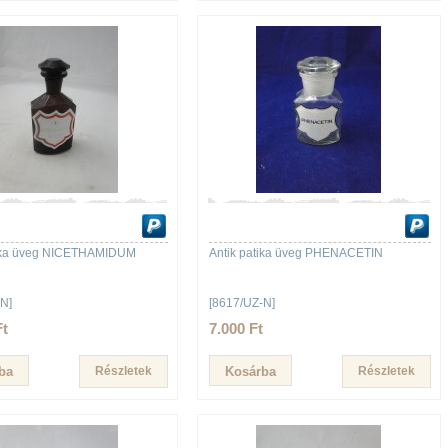
tika üveg NICETHAMIDUM
Antik patika üveg PHENACETIN
N]
[8617/UZ-N]
Ft
7.000 Ft
Részletek
Részletek