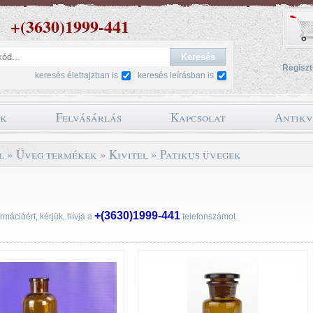
+(3630)1999-441
Regiszt
keresés életrajzban is
keresés leírásban is
ok
Felvásárlás
Kapcsolat
Antikv
l
»
Üveg termékek
»
Kivitel
»
Patikus üvegek
+(3630)1999-441
rmációért, kérjük, hívja a
telefonszámot.