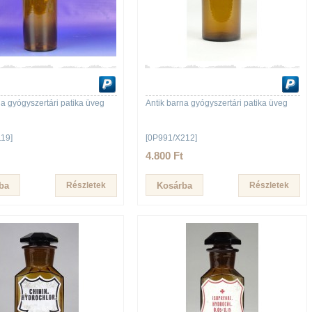
na gyógyszertári patika üveg
Antik barna gyógyszertári patika üveg
19]
[0P991/X212]
4.800 Ft
Részletek
Részletek