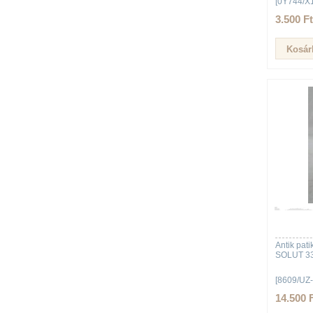
[0Y744/X
3.500 Ft
Antik pa
SOLUT 3
[8609/UZ-
14.500 