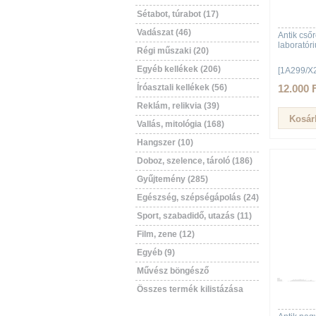
Sétabot, túrabot (17)
Vadászat (46)
Antik csőr
laboratór
Régi műszaki (20)
Egyéb kellékek (206)
[1A299/X
Íróasztali kellékek (56)
12.000 
Reklám, relikvia (39)
Vallás, mitológia (168)
Hangszer (10)
Doboz, szelence, tároló (186)
Gyűjtemény (285)
Egészség, szépségápolás (24)
Sport, szabadidő, utazás (11)
Film, zene (12)
Egyéb (9)
Művész böngésző
Összes termék kilistázása