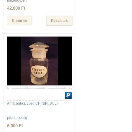
[8626/UZ-N]
42.000 Ft
Részletek
Antik patika üveg CHININ. SULF.
[X980/UZ-N]
6.000 Ft