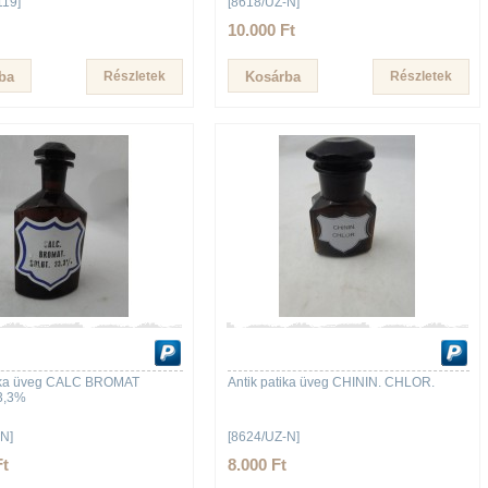
119]
[8618/UZ-N]
10.000 Ft
Részletek
Részletek
tika üveg CALC BROMAT
Antik patika üveg CHININ. CHLOR.
3,3%
N]
[8624/UZ-N]
Ft
8.000 Ft