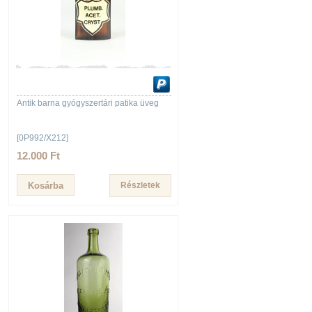
Antik barna gyógyszertári patika üveg
[0P992/X212]
12.000 Ft
Részletek