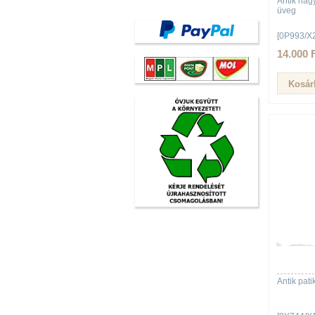
Antik nag
üveg
[0P993/X
14.000 
Antik pat