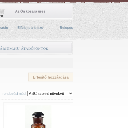
Az Ön kosara üres
ració
Elfelejtett jelszó
Belépés
árium.hu átadópontok
rendezési mód: