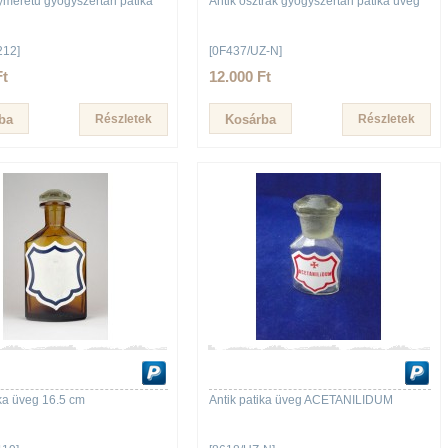
yméretű gyógyszertári patika
Antik osztrák gyógyszertári patika üveg
212]
[0F437/UZ-N]
Ft
12.000 Ft
Részletek
Részletek
ika üveg 16.5 cm
Antik patika üveg ACETANILIDUM