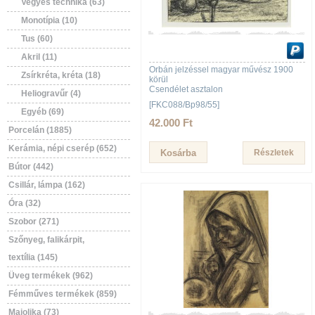
Vegyes technika (63)
Monotípia (10)
Tus (60)
Akril (11)
Orbán jelzéssel magyar művész 1900
Zsírkréta, kréta (18)
körül
Csendélet asztalon
Heliogravűr (4)
[FKC088/Bp98/55]
Egyéb (69)
42.000 Ft
Porcelán (1885)
Kerámia, népi cserép (652)
Részletek
Bútor (442)
Csillár, lámpa (162)
Óra (32)
Szobor (271)
Szőnyeg, falikárpit,
textília (145)
Üveg termékek (962)
Fémműves termékek (859)
Majolika (73)