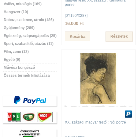
Magyar festő XX. század : Karikatúra
Vallás, mitológia (169)
portré
Hangszer (10)
[0Y190/X287]
Doboz, szelence, tároló (186)
16.000 Ft
Gyűjtemény (289)
Egészség, szépségápolás (25)
Részletek
Sport, szabadidő, utazás (11)
Film, zene (12)
Egyéb (9)
Művész böngésző
Összes termék kilistázása
XX. századi magyar festő : Női portré