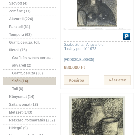
Szövött (4)
Zománc (33)
Akvarell (224)
Pasztell (61)
Tempera (63)
Grafit, ceruza, toll,
Szabó Zoltán Angyalföldi
"Leány portré" 1973
filctoll (75)
Grafit és színes ceruza,
[FKD030/Bp90/35]
akvarell (2)
680.000 Ft
Grafit, ceruza (30)
Részletek
Szén (14)
Toll (6)
Kőnyomat (14)
Szitanyomat (18)
Metszet (143)
Rézkarc, foltmaratás (232)
Hidegtű (9)