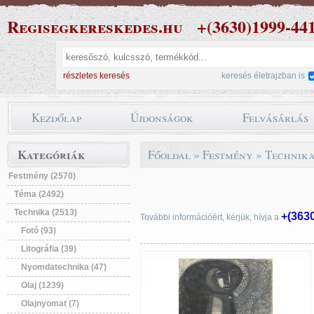
Regisegkereskedes.hu
+(3630)1999-44
részletes keresés
keresés életrajzban is
Kezdőlap
Újdonságok
Felvásárlás
Kategóriák
Főoldal
»
Festmény
»
Technik
Festmény (2570)
Téma (2492)
Technika (2513)
+(363
További információért, kérjük, hívja a
Fotó (93)
Litográfia (39)
Nyomdatechnika (47)
Olaj (1239)
Olajnyomat (7)