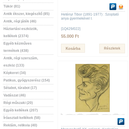
Tükör (81)
Antik ékszer, kiegészítő (85)
Hetényi Tibor (1891-1977) : Szoptató
anya gyermekével I.
Antik, régi játék (46)
Háztartási eszközök,
[1Q429/022]
55.000 Ft
kellékek (2374)
Egyéb kézműves
Részletek
termékek (438)
Antik, régi szerszám,
eszköz (133)
Képkeret (34)
Patikus, gyógyszerész (154)
Sétabot, túrabot (17)
Vadászat (46)
Régi műszaki (20)
Egyéb kellékek (207)
Íróasztali kellékek (58)
Reklám, relikvia (40)