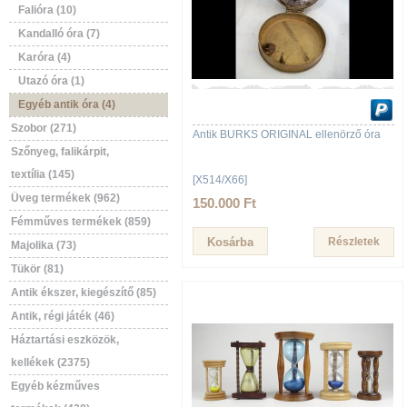
Falióra (10)
Kandalló óra (7)
Karóra (4)
Utazó óra (1)
Egyéb antik óra (4)
Szobor (271)
Antik BURKS ORIGINAL ellenörző óra
Szőnyeg, falikárpit,
textília (145)
[X514/X66]
Üveg termékek (962)
150.000 Ft
Fémműves termékek (859)
Részletek
Majolika (73)
Tükör (81)
Antik ékszer, kiegészítő (85)
Antik, régi játék (46)
Háztartási eszközök,
kellékek (2375)
Egyéb kézműves