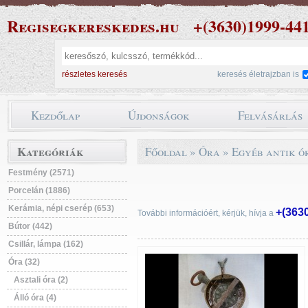
Regisegkereskedes.hu
+(3630)1999-44
részletes keresés
keresés életrajzban is
Kezdőlap
Újdonságok
Felvásárlás
Kategóriák
Főoldal
»
Óra
»
Egyéb antik ó
Festmény (2571)
Porcelán (1886)
Kerámia, népi cserép (653)
+(363
További információért, kérjük, hívja a
Bútor (442)
Csillár, lámpa (162)
Óra (32)
Asztali óra (2)
Álló óra (4)