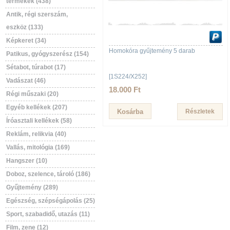
termékek (438)
Antik, régi szerszám,
eszköz (133)
Képkeret (34)
Homokóra gyűjtemény 5 darab
Patikus, gyógyszerész (154)
Sétabot, túrabot (17)
[1S224/X252]
Vadászat (46)
18.000 Ft
Régi műszaki (20)
Egyéb kellékek (207)
Részletek
Íróasztali kellékek (58)
Reklám, relikvia (40)
Vallás, mitológia (169)
Hangszer (10)
Doboz, szelence, tároló (186)
Gyűjtemény (289)
Egészség, szépségápolás (25)
Sport, szabadidő, utazás (11)
Film, zene (12)