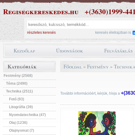
Regisegkereskedes.hu
+(3630)1999-44
részletes keresés
keresés életrajzban is
Kezdőlap
Újdonságok
Felvásárlás
Kategóriák
Főoldal
»
Festmény
»
Technik
Festmény (2568)
Téma (2490)
Technika (2511)
+(363
További információért, kérjük, hívja a
Fotó (93)
Litográfia (39)
Nyomdatechnika (47)
Olaj (1236)
Olajnyomat (7)