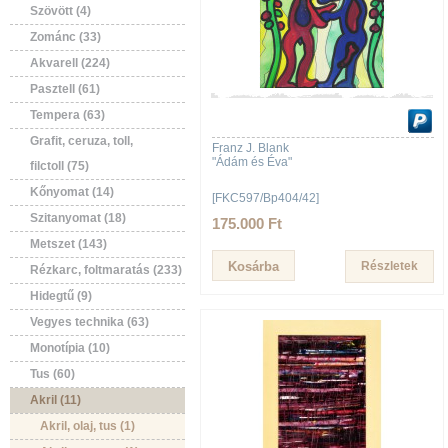
Szövött (4)
Zománc (33)
Akvarell (224)
Pasztell (61)
Tempera (63)
Grafit, ceruza, toll,
Franz J. Blank
"Ádám és Éva"
filctoll (75)
Kőnyomat (14)
[FKC597/Bp404/42]
Szitanyomat (18)
175.000 Ft
Metszet (143)
Részletek
Rézkarc, foltmaratás (233)
Hidegtű (9)
Vegyes technika (63)
Monotípia (10)
Tus (60)
Akril (11)
Akril, olaj, tus (1)