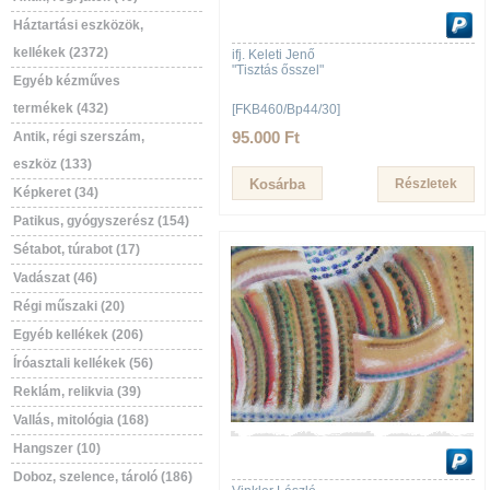
Háztartási eszközök,
kellékek (2372)
ifj. Keleti Jenő
"Tisztás ősszel"
Egyéb kézműves
termékek (432)
[FKB460/Bp44/30]
95.000 Ft
Antik, régi szerszám,
eszköz (133)
Részletek
Képkeret (34)
Patikus, gyógyszerész (154)
Sétabot, túrabot (17)
Vadászat (46)
Régi műszaki (20)
Egyéb kellékek (206)
Íróasztali kellékek (56)
Reklám, relikvia (39)
Vallás, mitológia (168)
Hangszer (10)
Doboz, szelence, tároló (186)