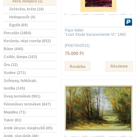
Akril, tempera (1)
Zsírkréta, kréta (18)
Heliogravűr (4)
Egyéb (69)
Pajor Ildikó
Porcelán (1884)
"Liszt: Etude transcendente VI." 1995
Kerámia, népi cserép (652)
[FKB745/Z011]
Bútor (440)
75.000 Ft
Csillár, lámpa (163)
Óra (32)
Részletek
Szobor (271)
Szőnyeg, falikárpit,
textília (145)
Üveg termékek (961)
Fémműves termékek (847)
Majolika (71)
Tükör (81)
Antik ékszer, kiegészítő (85)
Antik, régi játék (46)