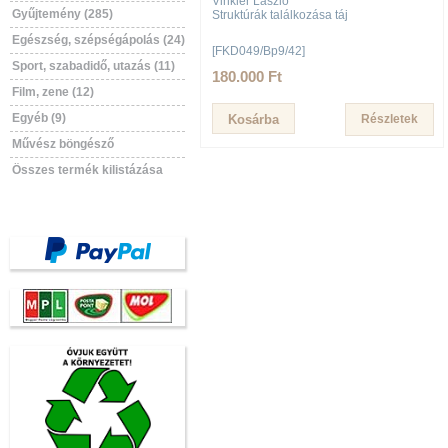
Vinkler László
Gyűjtemény (285)
Struktúrák találkozása táj
Egészség, szépségápolás (24)
[FKD049/Bp9/42]
Sport, szabadidő, utazás (11)
180.000 Ft
Film, zene (12)
Egyéb (9)
Részletek
Művész böngésző
Összes termék kilistázása